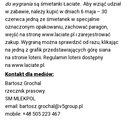
do wygrania
są śmietanki Łaciate. Aby wziąć udział
w zabawie, należy kupić w dniach 6 maja – 30
czerwca jedną ze śmietanek w specjalnie
oznaczonym opakowaniu, zachować paragon,
wejść na stronę
www.laciate.pl
i zarejestrować
zakup. Wygraną można sprawdzić od razu, klikając
na jedną z grafik przedstawiających górę siana
na stronie loterii. Regulamin loterii dostępny
na
www.laciate.pl
.
Kontakt dla mediów:
Bartosz Grochal
rzecznik prasowy
SM MLEKPOL
email: bartosz.grochal@v5group.pl
mobile: +48 505 223 467