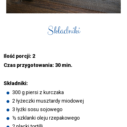
Składniki
Ilość porcji: 2
Czas przygotowania: 30 min.
Składniki:
300 g piersi z kurczaka
2 łyżeczki musztardy miodowej
3 łyżki sosu sojowego
½ szklanki oleju rzepakowego
2 placki tortilli