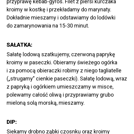
przyprawę kebab-gyros. Filet z piersi kurczaka
kroimy w kostkę i przekładamy do marynaty.
Dokładnie mieszamy i odstawiamy do lodówki
do zamarynowania na 15-30 minut.
SAŁATKA:
Sałatę lodową szatkujemy, czerwoną paprykę
kroimy w paseczki. Obieramy świeżego ogórka
i za pomocą obieraczki robimy z niego tagliatelle
(„strugamy” cienkie paseczki). Sałatę lodową, wraz
z papryką i ogórkiem umieszczamy w misce,
polewamy całość oliwą i przyprawiamy grubo
mieloną solą morską, mieszamy.
DIP:
Siekamy drobno ząbki czosnku oraz kroimy