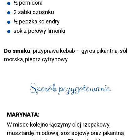
½ pomidora
2 ząbki czosnku
½ pęczka kolendry
sok z połowy limonki
Do smaku
: przyprawa kebab – gyros pikantna, sól
morska, pieprz cytrynowy
Sposób przygotowania
MARYNATA:
W misce kolejno łączymy olej rzepakowy,
musztardę miodową, sos sojowy oraz pikantną