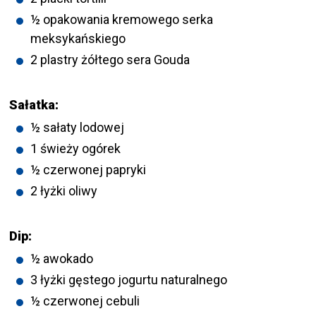
½ opakowania kremowego serka
meksykańskiego
2 plastry żółtego sera Gouda
Sałatka:
½ sałaty lodowej
1 świeży ogórek
½ czerwonej papryki
2 łyżki oliwy
Dip:
½ awokado
3 łyżki gęstego jogurtu naturalnego
½ czerwonej cebuli