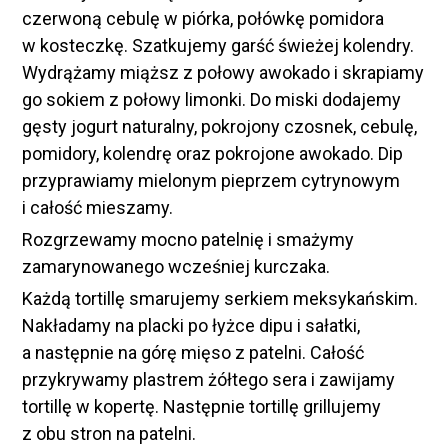
czerwoną cebulę w piórka, połówkę pomidora
w kosteczkę. Szatkujemy garść świeżej kolendry.
Wydrążamy miąższ z połowy awokado i skrapiamy
go sokiem z połowy limonki. Do miski dodajemy
gęsty jogurt naturalny, pokrojony czosnek, cebulę,
pomidory, kolendrę oraz pokrojone awokado. Dip
przyprawiamy mielonym pieprzem cytrynowym
i całość mieszamy.
Rozgrzewamy mocno patelnię i smażymy
zamarynowanego wcześniej kurczaka.
Każdą tortillę smarujemy serkiem meksykańskim.
Nakładamy na placki po łyżce dipu i sałatki,
a następnie na górę mięso z patelni. Całość
przykrywamy plastrem żółtego sera i zawijamy
tortillę w kopertę. Następnie tortillę grillujemy
z obu stron na patelni.