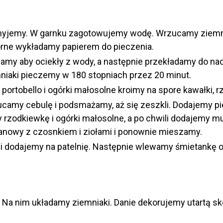
e myjemy. W garnku zagotowujemy wodę. Wrzucamy ziemn
orne wykładamy papierem do pieczenia.
camy aby ociekły z wody, a następnie przekładamy do n
mniaki pieczemy w 180 stopniach przez 20 minut.
portobello i ogórki małosolne kroimy na spore kawałki, r
ucamy cebulę i podsmażamy, aż się zeszkli. Dodajemy pi
rzodkiewkę i ogórki małosolne, a po chwili dodajemy mu
tanowy z czosnkiem i ziołami i ponownie mieszamy.
 i dodajemy na patelnię. Następnie wlewamy śmietankę o
a nim układamy ziemniaki. Danie dekorujemy utartą skórk