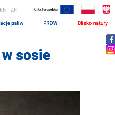
EN
ZH
acje paliw
PROW
Blisko natury
 w sosie