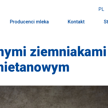
PL
Producenci mleka
Kontakt
St
onymi ziemniakami
mietanowym