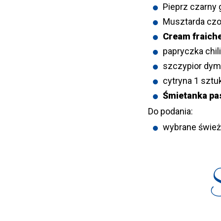
Pieprz czarny 
Musztarda czo
Cream fraiche
papryczka chili
szczypior dym
cytryna 1 sztu
Śmietanka pa
Do podania:
wybrane świeże