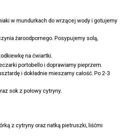
iaki w mundurkach do wrzącej wody i gotujemy
aczynia żaroodpornego. Posypujemy solą,
zodkiewkę na ćwiartki.
eczarki portobello i doprawiamy pieprzem.
sztardę i dokładnie mieszamy całość. Po 2-3
raz sok z połowy cytryny.
ą z cytryny oraz natką pietruszki, liśćmi