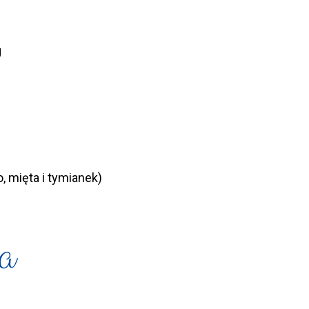
g
, mięta i tymianek)
a