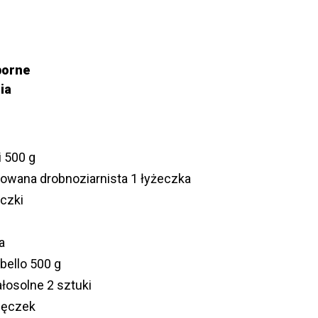
porne
ia
 500 g
owana drobnoziarnista 1 łyżeczka
czki
a
bello 500 g
łosolne 2 sztuki
pęczek