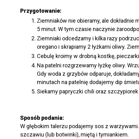
Przygotowanie:
Ziemniaków nie obieramy, ale dokładni
5 minut. W tym czasie naczynie żaroodp
Ziemniaki odcedzamy i kilka razy podrzu
oregano i skrapiamy 2 łyżkami oliwy. Zie
Cebulę kroimy w drobną kostkę, pieczarki 
Na patelni rozgrzewamy łyżkę oliwy. Wrz
Gdy woda z grzybów odparuje, dokładamy 
minutach na patelnię dodajemy dip śmie
Siekamy papryczki chili oraz szczypiorek
Sposób podania:
W głębokim talerzu podajemy sos z warzywami. N
szczawiu (lub botwinki), miętą i tymiankiem.