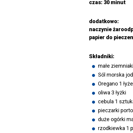
czas: 30 minut
dodatkowo:
naczynie żarood
papier do pieczen
Składniki:
małe ziemniaki
Sól morska jod
Oregano 1 łyże
oliwa 3 łyżki
cebula 1 sztuk
pieczarki porto
duże ogórki ma
rzodkiewka 1 