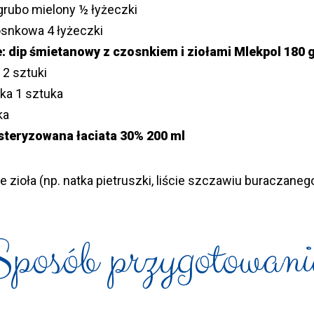
grubo mielony ½ łyżeczki
snkowa 4 łyżeczki
: dip śmietanowy z czosnkiem i ziołami Mlekpol 180 
 2 sztuki
ka 1 sztuka
ka
steryzowana łaciata 30% 200 ml
 zioła (np. natka pietruszki, liście szczawiu buraczanego
Sposób przygotowani