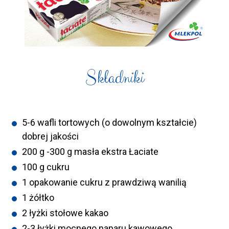
Składniki
5-6 wafli tortowych (o dowolnym kształcie)
dobrej jakości
200 g -300 g masła ekstra Łaciate
100 g cukru
1 opakowanie cukru z prawdziwą wanilią
1 żółtko
2 łyżki stołowe kakao
2-3 łyżki mocnego naparu kawowego