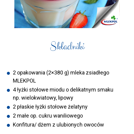
Składniki
2 opakowania (2×380 g) mleka zsiadłego
MLEKPOL
4 łyżki stołowe miodu o delikatnym smaku
np. wielokwiatowy, lipowy
2 płaskie łyżki stołowe żelatyny
2 małe op. cukru waniliowego
Konfitura/ dżem z ulubionych owoców