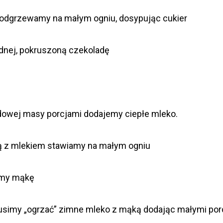
 podgrzewamy na małym ogniu, dosypując cukier
dnej, pokruszoną czekoladę
adowej masy porcjami dodajemy ciepłe mleko.
ą z mlekiem stawiamy na małym ogniu
amy mąkę
simy „ogrzać” zimne mleko z mąką dodając małymi porcj