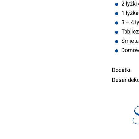
2 łyżki
1 łyżk
3 – 4 ł
Tablic
Śmieta
Domowa
Dodatki:
Deser deko