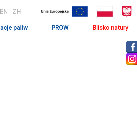
EN
ZH
acje paliw
PROW
Blisko natury