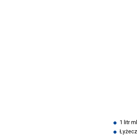
1 litr 
Łyżecz