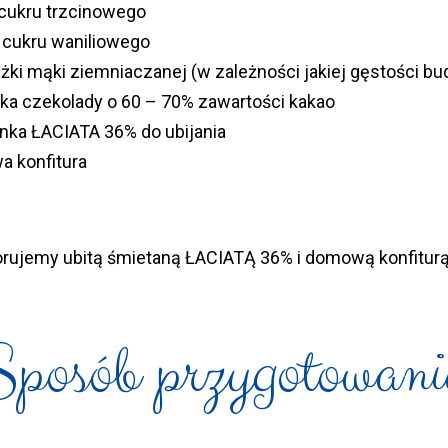
 cukru trzcinowego
a cukru waniliowego
yżki mąki ziemniaczanej (w zależności jakiej gęstości bu
zka czekolady o 60 – 70% zawartości kakao
nka ŁACIATA 36% do ubijania
 konfitura
rujemy ubitą śmietaną ŁACIATĄ 36% i domową konfitur
Sposób przygotowani