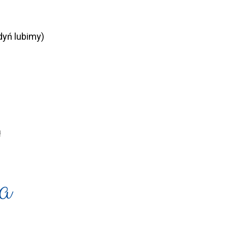
dyń lubimy)
ą
a