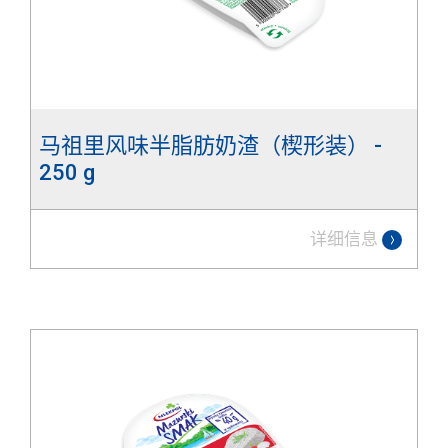
马祖里风味半脂肪奶渣（楔形装） -
250 g
详细信息