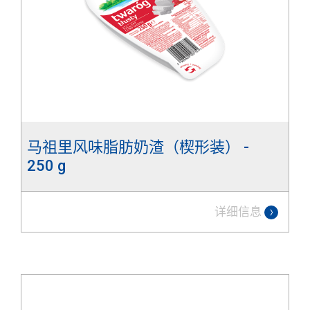
马祖里风味脂肪奶渣（楔形装） -
250 g
详细信息