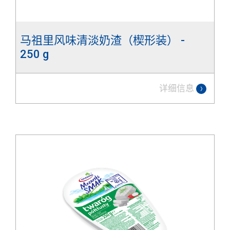
马祖里风味清淡奶渣（楔形装） -
250 g
详细信息