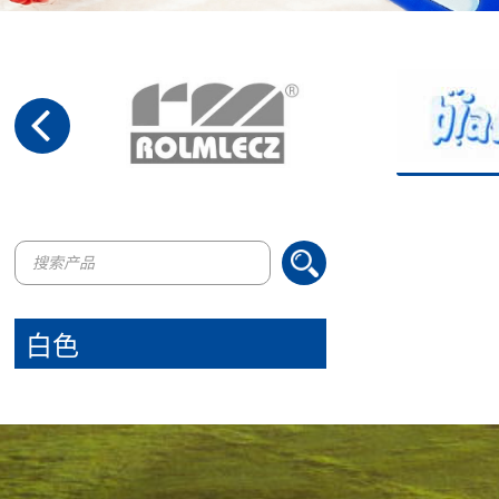
Products
search
白色