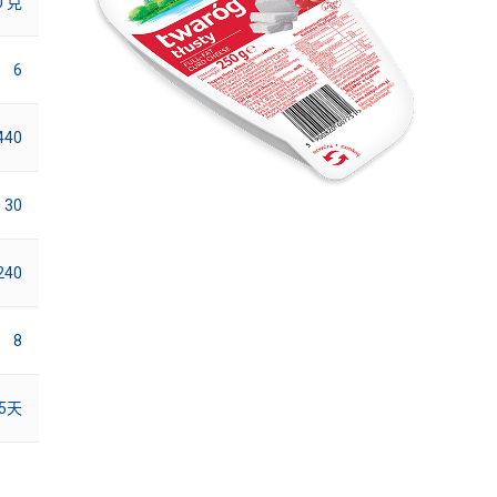
0 克
6
440
30
240
8
25天