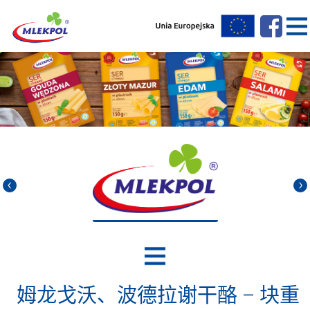
姆龙戈沃、波德拉谢干酪 – 块重