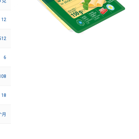
0 克
12
512
6
108
18
 个月