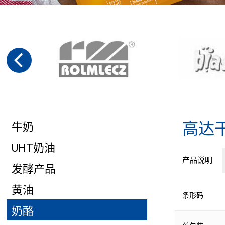
高达
牛奶
UHT奶油
产品说明
发酵产品
黄油
条形码
奶酪